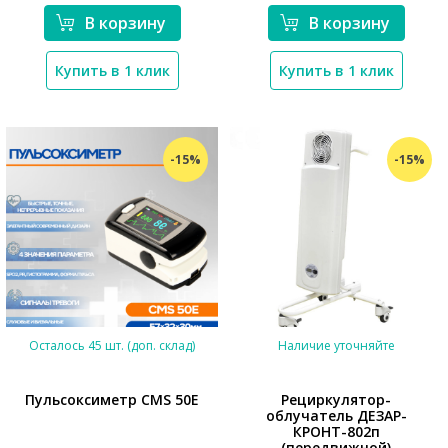
*}
В корзину
В корзину
Купить в 1 клик
Купить в 1 клик
-15%
-15%
Осталось 45 шт. (доп. склад)
Наличие уточняйте
Пульсоксиметр CMS 50E
Рециркулятор-
облучатель ДЕЗАР-
КРОНТ-802п
*}
*}
(передвижной)