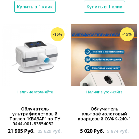
Купить в 1 клик
Купить в 1 клик
-15%
-15%
Наличие уточняйте
Наличие уточняйте
Облучатель
Облучатель
ультрафиолетовый
ультрафиолетовый
Таглер "КВАЗАР" по ТУ
кварцевый ОУФК-240-1
*}
9444-001-83854082...
21 905
Руб.
5 020
Руб.
25 629
Руб.
5 874
Руб.