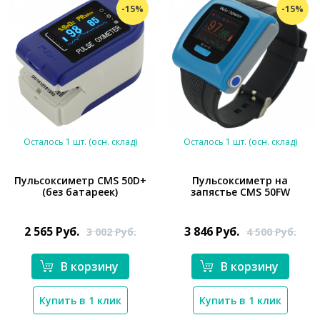
-15%
-15%
Осталось 1 шт. (осн. склад)
Осталось 1 шт. (осн. склад)
Пульсоксиметр CMS 50D+
Пульсоксиметр на
(без батареек)
запястье CMS 50FW
*}
*}
2 565
Руб.
3 846
Руб.
3 002
Руб.
4 500
Руб.
В корзину
В корзину
Купить в 1 клик
Купить в 1 клик