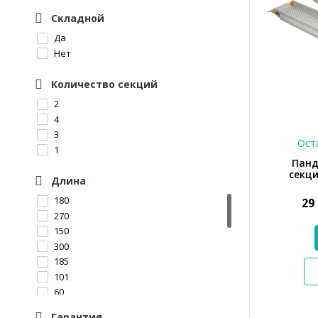
Складной
Да
Нет
Количество секций
2
4
3
Оста
1
Панд
секци
Длина
180
29
270
150
300
185
101
60
75
Гарантия