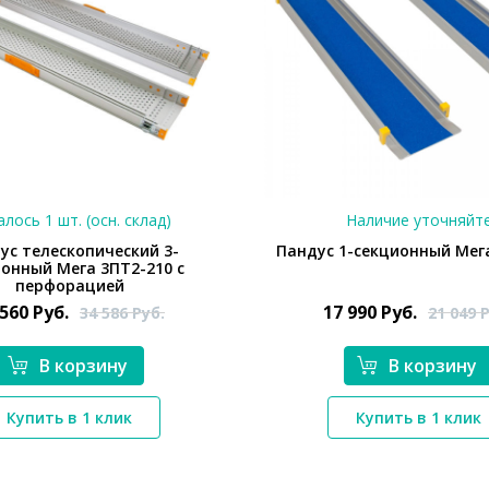
лось 1 шт. (осн. склад)
Наличие уточняйт
ус телескопический 3-
Пандус 1-секционный Мег
онный Мега 3ПТ2-210 с
перфорацией
 560
Руб.
17 990
Руб.
34 586
Руб.
21 049
Р
В корзину
В корзину
*}
*}
Купить в 1 клик
Купить в 1 клик