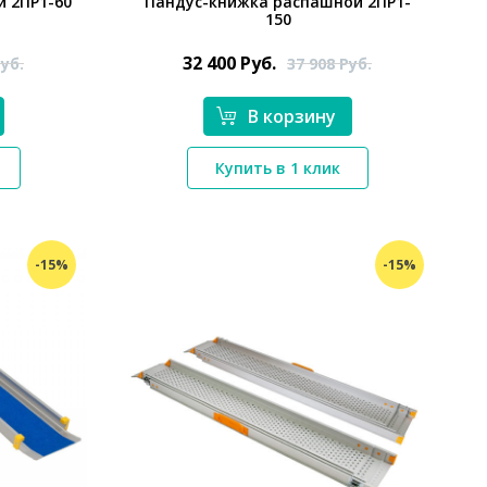
 2ПР1-60
Пандус-книжка распашной 2ПР1-
150
32 400
Руб.
уб.
37 908
Руб.
В корзину
*}
Купить в 1 клик
-15%
-15%