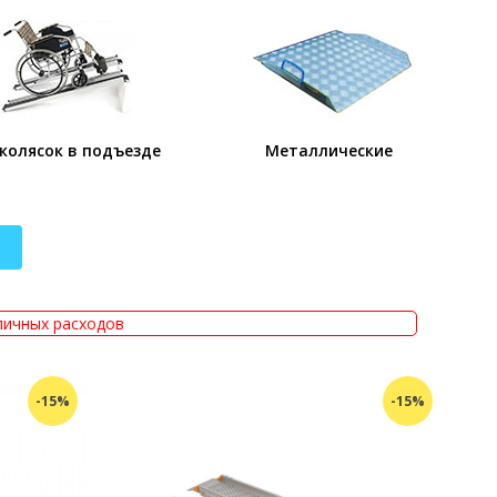
колясок в подъезде
Металлические
личных расходов
-15%
-15%