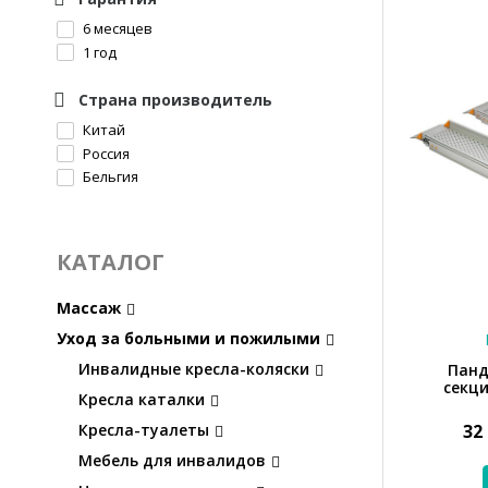
210
6 месяцев
90
1 год
120
145
Страна производитель
240
360
Китай
420
Россия
184
Бельгия
330
300 см
КАТАЛОГ
Массаж
Уход за больными и пожилыми
Инвалидные кресла-коляски
Панд
секци
Кресла каталки
Кресла-туалеты
32
Мебель для инвалидов