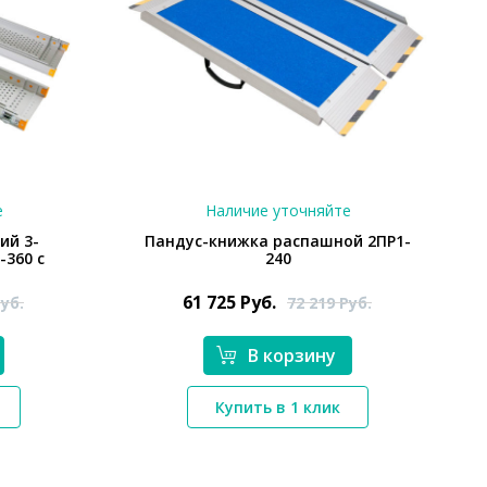
е
Наличие уточняйте
ий 3-
Пандус-книжка распашной 2ПР1-
-360 с
240
61 725
Руб.
уб.
72 219
Руб.
В корзину
*}
Купить в 1 клик