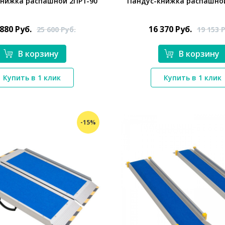
книжка распашной 2ПР1-90
Пандус-книжка распашной
 880
Руб.
16 370
Руб.
25 600
Руб.
19 153
Р
В корзину
В корзину
*}
*}
Купить в 1 клик
Купить в 1 клик
-15%