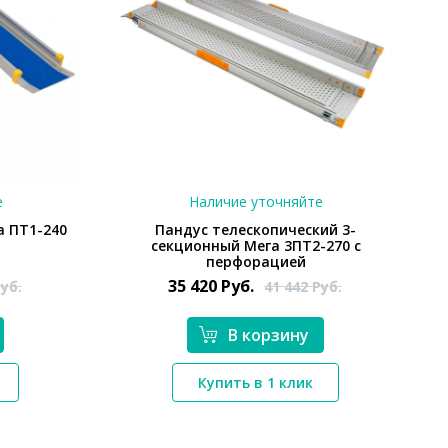
е
Наличие уточняйте
а ПТ1-240
Пандус телескопический 3-
секционный Мега 3ПТ2-270 с
перфорацией
35 420
Руб.
уб.
41 442
Руб.
В корзину
*}
Купить в 1 клик