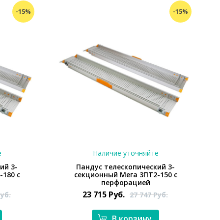
-15%
-15%
е
Наличие уточняйте
ий 3-
Пандус телескопический 3-
-180 с
секционный Мега 3ПТ2-150 с
перфорацией
23 715
Руб.
уб.
27 747
Руб.
В корзину