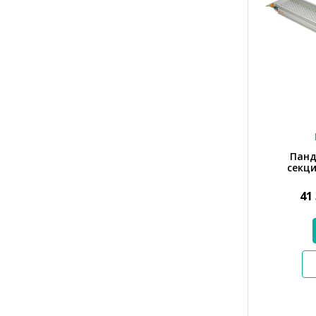
Панд
секци
41