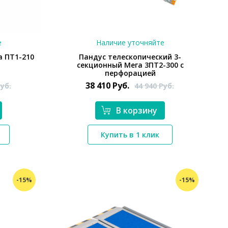
е
Наличие уточняйте
а ПТ1-210
Пандус телескопический 3-
секционный Мега 3ПТ2-300 с
перфорацией
38 410
Руб.
уб.
44 940
Руб.
В корзину
*}
Купить в 1 клик
-15%
-15%