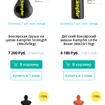
Осталось 1 шт. (осн. склад)
Осталось 1 шт. (осн. склад)
Боксерская груша на
Детский боксерский
цепях Kampfer Strength
мешок Kampfer Little
(40х25/5kg)
Boxer (60х23/11kg)
*}
*}
7 200
Руб.
6 180
Руб.
8 424
Руб.
7 231
Руб.
В корзину
В корзину
Купить в 1 клик
Купить в 1 клик
-15%
-15%