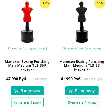
-15%
-15%
Осталось 6 шт. (доп. склад)
Осталось 7 шт. (доп. склад)
Манекен Boxing Punching
Манекен Boxing Punching
Man-Medium TLS-BHR
Man-Medium TLS-BB
(красн)
(черный)
*}
*}
47 990
Руб.
41 990
Руб.
56 149
Руб.
49 129
Руб.
В корзину
В корзину
Купить в 1 клик
Купить в 1 клик