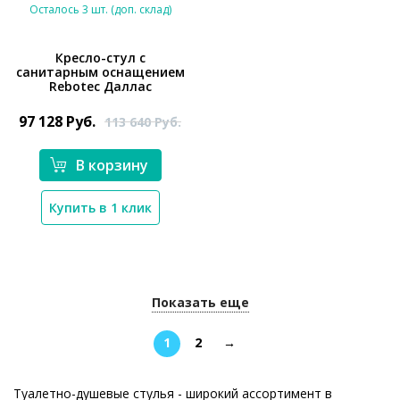
Осталось 3 шт. (доп. склад)
Кресло-стул с
санитарным оснащением
Rebotec Даллас
*}
97 128
Руб.
113 640
Руб.
В корзину
Купить в 1 клик
Показать еще
1
2
→
Туалетно-душевые стулья - широкий ассортимент в