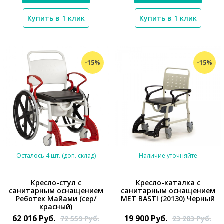
Купить в 1 клик
Купить в 1 клик
-15%
-15%
Осталось 4 шт. (доп. склад)
Наличие уточняйте
Кресло-стул с
Кресло-каталка с
санитарным оснащением
санитарным оснащением
Реботек Майами (сер/
MET BASTI (20130) Черный
*}
*}
красный)
62 016
Руб.
19 900
Руб.
72 559
Руб.
23 283
Руб.