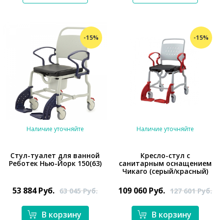
-15%
-15%
Наличие уточняйте
Наличие уточняйте
Стул-туалет для ванной
Кресло-стул с
Реботек Нью-Йорк 150(63)
санитарным оснащением
*}
Чикаго (серый/красный)
*}
53 884
Руб.
109 060
Руб.
63 045
Руб.
127 601
Руб.
В корзину
В корзину