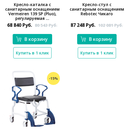
Кресло-каталка с
Кресло-стул с
санитарным оснащением
санитарным оснащением
Vermeiren 139 SP (Pluo),
Rebotec Чикаго
*}
*}
регулируемая ...
68 840
Руб.
87 248
Руб.
80 543
Руб.
102 081
Руб.
В корзину
В корзину
Купить в 1 клик
Купить в 1 клик
-15%