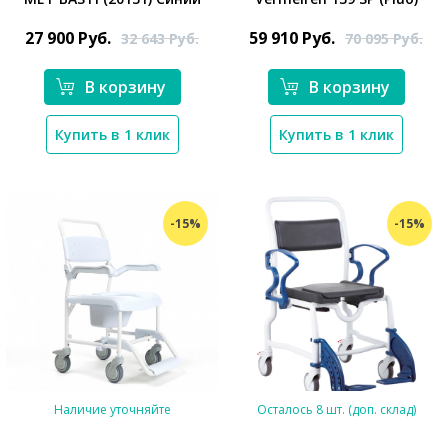
*}
*}
27 900
Руб.
59 910
Руб.
32 643
Руб.
70 095
Руб.
В корзину
В корзину
Купить в 1 клик
Купить в 1 клик
-15%
-15%
Наличие уточняйте
Осталось 8 шт. (доп. склад)