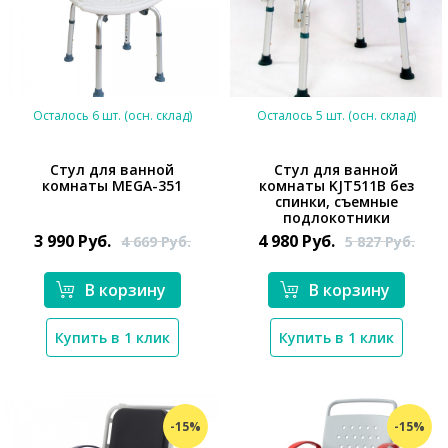
Осталось 6 шт. (осн. склад)
Осталось 5 шт. (осн. склад)
Стул для ванной
Стул для ванной
комнаты MEGA-351
комнаты KJT511B без
спинки, съемные
*}
*}
подлокотники
3 990
Руб.
4 980
Руб.
4 669
Руб.
5 827
Руб.
В корзину
В корзину
Купить в 1 клик
Купить в 1 клик
-15%
-15%