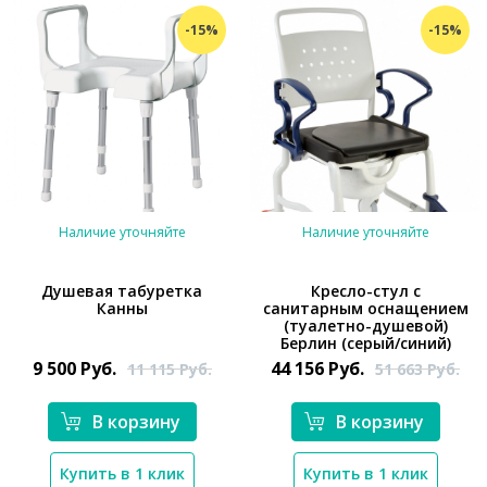
-15%
-15%
Наличие уточняйте
Наличие уточняйте
Душевая табуретка
Кресло-стул с
Канны
санитарным оснащением
(туалетно-душевой)
*}
Берлин (серый/синий)
9 500
Руб.
44 156
Руб.
11 115
Руб.
51 663
Руб.
*}
В корзину
В корзину
Купить в 1 клик
Купить в 1 клик