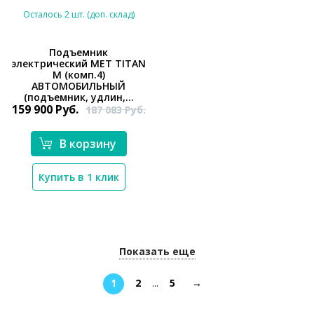
Осталось 2 шт. (доп. склад)
Подъемник
электрический MET TITAN
M (комп.4)
*}
АВТОМОБИЛЬНЫЙ
(подъемник, удлин,...
159 900
Руб.
187 083
Руб.
В корзину
Купить в 1 клик
Показать еще
1
2
...
5
→