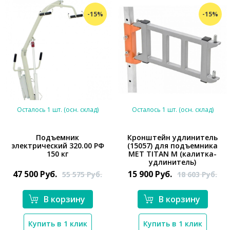
-15%
-15%
Осталось 1 шт. (осн. склад)
Осталось 1 шт. (осн. склад)
Подъемник
Кронштейн удлинитель
электрический 320.00 РФ
(15057) для подъемника
*}
150 кг
MET TITAN M (калитка-
удлинитель)
47 500
Руб.
15 900
Руб.
55 575
Руб.
18 603
Руб.
В корзину
В корзину
*}
Купить в 1 клик
Купить в 1 клик