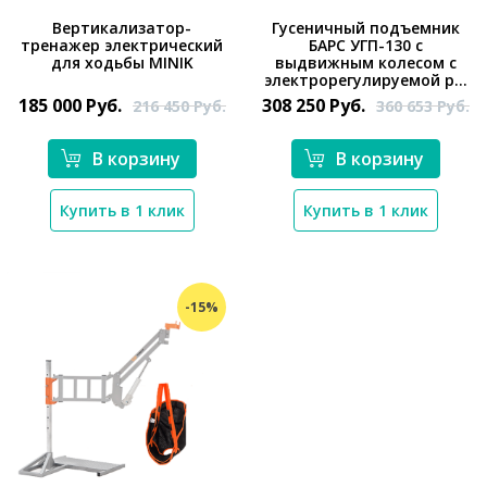
Вертикализатор-
Гусеничный подъемник
тренажер электрический
БАРС УГП-130 с
для ходьбы MINIK
выдвижным колесом с
*}
электрорегулируемой р...
185 000
Руб.
308 250
Руб.
216 450
Руб.
360 653
Руб.
*}
В корзину
В корзину
Купить в 1 клик
Купить в 1 клик
-15%