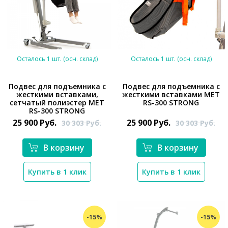
Осталось 1 шт. (осн. склад)
Осталось 1 шт. (осн. склад)
Подвес для подъемника с
Подвес для подъемника с
жесткими вставками,
жесткими вставками МЕТ
сетчатый полиэстер МЕТ
RS-300 STRONG
*}
RS-300 STRONG
25 900
Руб.
25 900
Руб.
30 303
Руб.
30 303
Руб.
В корзину
В корзину
*}
Купить в 1 клик
Купить в 1 клик
-15%
-15%