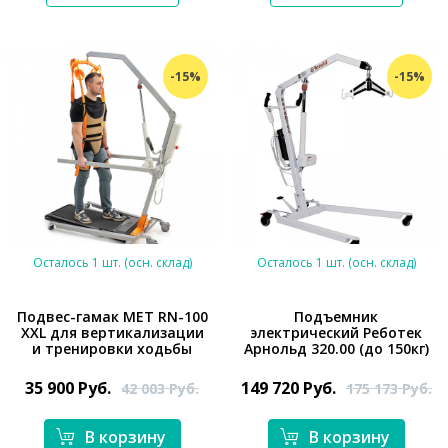
-15%
-15%
Осталось 1 шт. (осн. склад)
Осталось 1 шт. (осн. склад)
Подвес-гамак MET RN-100
Подъемник
XXL для вертикализации
электрический Реботек
и тренировки ходьбы
Арнольд 320.00 (до 150кг)
*}
*}
35 900
Руб.
149 720
Руб.
42 003
Руб.
175 173
Руб.
В корзину
В корзину