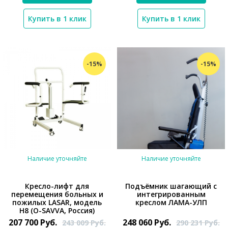
Купить в 1 клик
Купить в 1 клик
-15%
-15%
Наличие уточняйте
Наличие уточняйте
Кресло-лифт для
Подъёмник шагающий с
перемещения больных и
интегрированным
пожилых LASAR, модель
креслом ЛАМА-УЛП
*}
H8 (O-SAVVA, Россия)
207 700
Руб.
248 060
Руб.
243 009
Руб.
290 231
Руб.