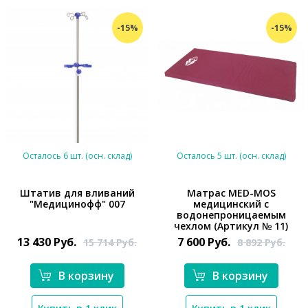
-15%
-15%
Осталось 6 шт. (осн. склад)
Осталось 5 шт. (осн. склад)
Штатив для вливаний
Матрас MED-MOS
"Медицинофф" 007
медицинский с
*}
водонепроницаемым
чехлом (Артикул № 11)
13 430
Руб.
7 600
Руб.
15 714
Руб.
8 892
Руб.
В корзину
В корзину
*}