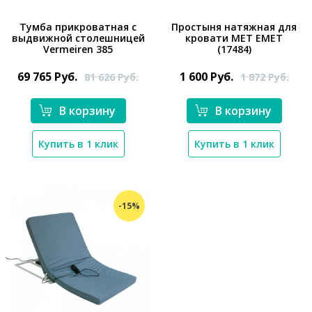
Тумба прикроватная с
Простыня натяжная для
выдвижной столешницей
кровати МЕТ EMET
Vermeiren 385
(17484)
*}
*}
69 765
Руб.
1 600
Руб.
81 626
Руб.
1 872
Руб.
В корзину
В корзину
Купить в 1 клик
Купить в 1 клик
-15%