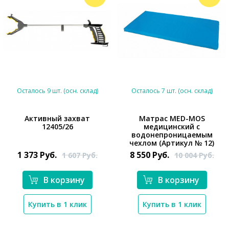
Осталось 9 шт. (осн. склад)
Осталось 7 шт. (осн. склад)
Активный захват
Матрас MED-MOS
12405/26
медицинский с
*}
*}
водонепроницаемым
чехлом (Артикул № 12)
1 373
Руб.
8 550
Руб.
1 607
Руб.
10 004
Руб.
В корзину
В корзину
Купить в 1 клик
Купить в 1 клик