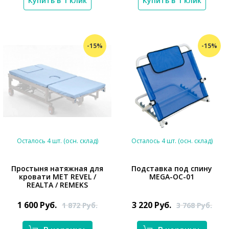
Купить в 1 клик
Купить в 1 клик
-15%
-15%
Осталось 4 шт. (осн. склад)
Осталось 4 шт. (осн. склад)
Простыня натяжная для
Подставка под спину
кровати МЕТ REVEL /
MEGA-ОС-01
*}
REALTA / REMEKS
*}
1 600
Руб.
3 220
Руб.
1 872
Руб.
3 768
Руб.