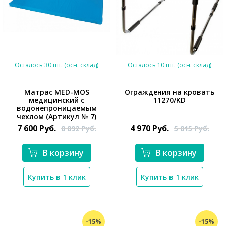
Осталось 30 шт. (осн. склад)
Осталось 10 шт. (осн. склад)
Матрас MED-MOS
Ограждения на кровать
медицинский с
11270/KD
*}
водонепроницаемым
*}
чехлом (Артикул № 7)
7 600
Руб.
4 970
Руб.
8 892
Руб.
5 815
Руб.
В корзину
В корзину
Купить в 1 клик
Купить в 1 клик
-15%
-15%