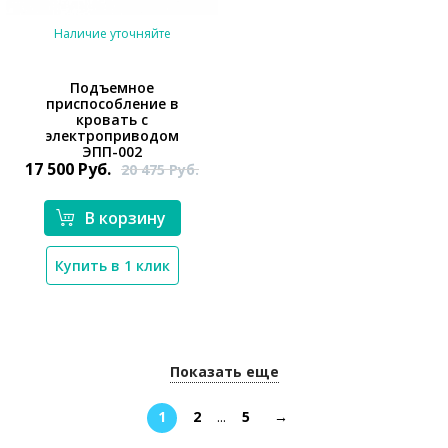
Наличие уточняйте
Подъемное
приспособление в
кровать с
*}
электроприводом
ЭПП-002
17 500
Руб.
20 475
Руб.
В корзину
Купить в 1 клик
Показать еще
1
2
...
5
→