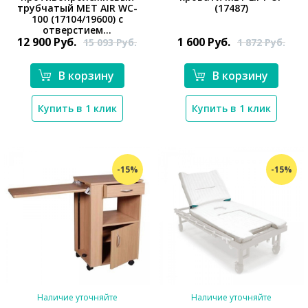
трубчатый МЕТ AIR WC-
(17487)
*}
*}
100 (17104/19600) с
отверстием...
12 900
Руб.
1 600
Руб.
15 093
Руб.
1 872
Руб.
В корзину
В корзину
Купить в 1 клик
Купить в 1 клик
-15%
-15%
Наличие уточняйте
Наличие уточняйте