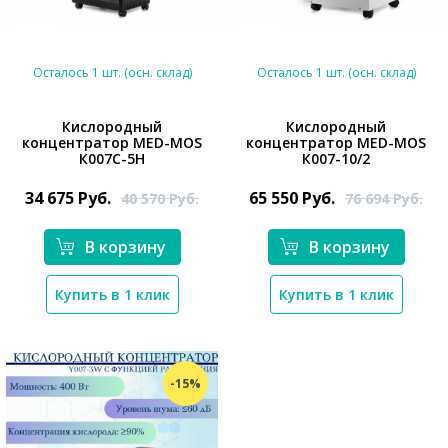
Осталось 1 шт. (осн. склад)
Осталось 1 шт. (осн. склад)
Кислородный
Кислородный
концентратор MED-MOS
концентратор MED-MOS
*}
*}
К007С-5Н
К007-10/2
34 675
Руб.
65 550
Руб.
40 570
Руб.
76 694
Руб.
В корзину
В корзину
Купить в 1 клик
Купить в 1 клик
-15%