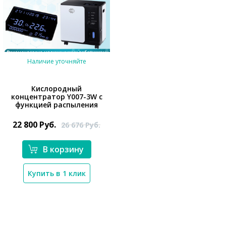
Наличие уточняйте
Кислородный
концентратор Y007-3W с
функцией распыления
*}
22 800
Руб.
26 676
Руб.
В корзину
Купить в 1 клик